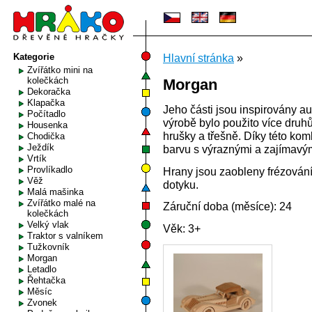
Kategorie
Hlavní stránka
»
Zvířátko mini na
kolečkách
Morgan
Dekoračka
Klapačka
Jeho části jsou inspirovány a
Počítadlo
výrobě bylo použito více druh
Housenka
hrušky a třešně. Díky této ko
Chodička
Ježdík
barvu s výraznými a zajímavým
Vrtík
Provlíkadlo
Hrany jsou zaobleny frézová
Věž
dotyku.
Malá mašinka
Zvířátko malé na
Záruční doba (měsíce): 24
kolečkách
Velký vlak
Věk: 3+
Traktor s valníkem
Tužkovník
Morgan
Letadlo
Řehtačka
Měsíc
Zvonek