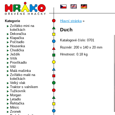
Kategorie
Hlavní stránka
»
Zvířátko mini na
Duch
kolečkách
Dekoračka
Klapačka
Katalogové číslo: 0701
Počítadlo
Housenka
Rozměr: 200 x 140 x 20 mm
Chodička
Ježdík
Hmotnost: 0.18 kg
Vrtík
Provlíkadlo
Věž
Malá mašinka
Zvířátko malé na
kolečkách
Velký vlak
Traktor s valníkem
Tužkovník
Morgan
Letadlo
Řehtačka
Měsíc
Zvonek