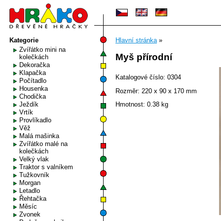
Kategorie
Hlavní stránka
»
Zvířátko mini na
Myš přírodní
kolečkách
Dekoračka
Klapačka
Katalogové číslo: 0304
Počítadlo
Housenka
Rozměr: 220 x 90 x 170 mm
Chodička
Ježdík
Hmotnost: 0.38 kg
Vrtík
Provlíkadlo
Věž
Malá mašinka
Zvířátko malé na
kolečkách
Velký vlak
Traktor s valníkem
Tužkovník
Morgan
Letadlo
Řehtačka
Měsíc
Zvonek