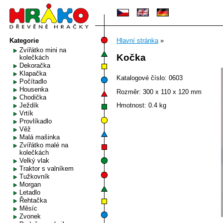
Kategorie
Hlavní stránka
»
Zvířátko mini na
Kočka
kolečkách
Dekoračka
Klapačka
Katalogové číslo: 0603
Počítadlo
Housenka
Rozměr: 300 x 110 x 120 mm
Chodička
Ježdík
Hmotnost: 0.4 kg
Vrtík
Provlíkadlo
Věž
Malá mašinka
Zvířátko malé na
kolečkách
Velký vlak
Traktor s valníkem
Tužkovník
Morgan
Letadlo
Řehtačka
Měsíc
Zvonek